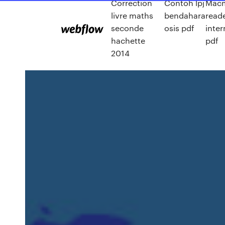
Correction
Contoh lpj
Macm
livre maths
bendahara
read
seconde
osis pdf
inte
hachette
pdf
2014