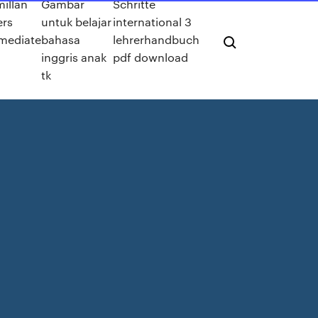
illan
Gambar
Schritte
ers
untuk belajar
international 3
rmediate
bahasa
lehrerhandbuch
inggris anak
pdf download
tk